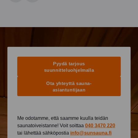
Pyydä tarjous
suunnitteluohjelmalla
Ota yhteyttä sauna-
asiantuntijaan
Me odotamme, että saamme kuulla teidän
saunatoiveistanne! Voit soittaa
040 3470 220
tai lähettää sähköpostia
info@sunsauna.fi