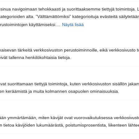
nua navigoimaan tehokkaasti ja suorittaaksemme tiettyjä toimintoja. 
kategorioiden alta. ”Välttämättömiksi” kategorioituja evästeitä säilytetää
Sun Sauna Oy, Jyväskylä
rustoimintojen käyttämiseksi....
Näytä lisää
Kuormaajantie 40, 40320 Jyväskylä
kaisevan tärkeitä verkkosivuston perustoiminnoille, eikä verkkosivusto toi
vät tallenna henkilökohtaisia tietoja.
040 3470 220
info@sunsauna.fi
avat suorittamaan tiettyjä toimintoja, kuten verkkosivuston sisällön jaka
Avoinna arkisin 9–16 tai sopimuksen mukaan.
iden keräämistä ja muita kolmannen osapuolen ominaisuuksia.
Tavaran nouto arkisin klo 7-15 tai sopimuksen
mukaan.
tetään ymmärtämään, miten kävijät ovat vuorovaikutuksessa verkkosivu
 tietoa kävijöiden lukumäärästä, poistumisprosentista, liikenteen lähtee
Sun Sauna Oy, Vantaa, Pakkala