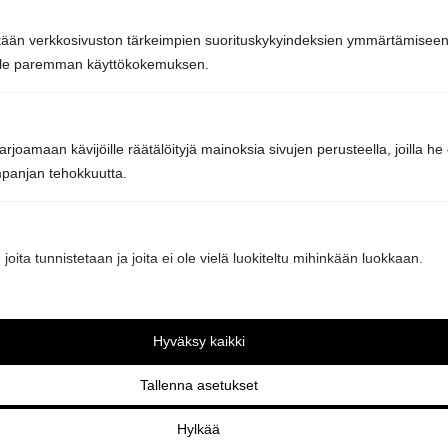
Muuuntotie 3, 01510 VANTAA
tään verkkosivuston tärkeimpien suorituskykyindeksien ymmärtämiseen j
(Kannus-Talon yhteydessä)
oille paremman käyttökokemuksen.
0403 470 230
rjoamaan kävijöille räätälöityjä mainoksia sivujen perusteella, joilla h
info@sunsauna.fi
panjan tehokkuutta.
Aukioloajat: ma-pe klo 10 – 16. Muina aikoina
sopimuksen mukaan.
 joita tunnistetaan ja joita ei ole vielä luokiteltu mihinkään luokkaan.
Hyväksy kaikki
Tallenna asetukset
Hylkää
Pyydä tarjous