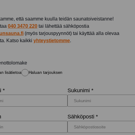
amme, että saamme kuulla teidän saunatoiveistanne!
ttaa
040 3470 220
tai lähettää sähköpostia
unsauna.fi
(myös tarjouspyynnöt) tai käyttää alla olevaa
ta. Katso kaikki
yhteystietomme
.
enottolomake
n lisätietoa
Haluan tarjouksen
 *
Sukunimi *
n
Sähköposti *