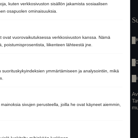
toja, kuten verkkosivuston sisällön jakamista sosiaalisen
nnen osapuolen ominaisuuksia.
Etusivu
S
Saunaremontti
Palvelut
jät ovat vuorovaikutuksessa verkkosivuston kanssa. Nämä
Tarinamme
 poistumisprosentista, liikenteen lähteestä jne.
Inspiraatio
Tuotteet
Yhteys
n suorituskykyindeksien ymmärtämiseen ja analysointiin, mikä
n.
Av
Ta
 mainoksia sivujen perusteella, joilla he ovat käyneet aiemmin,
mu
e vielä luokiteltu mihinkään luokkaan.