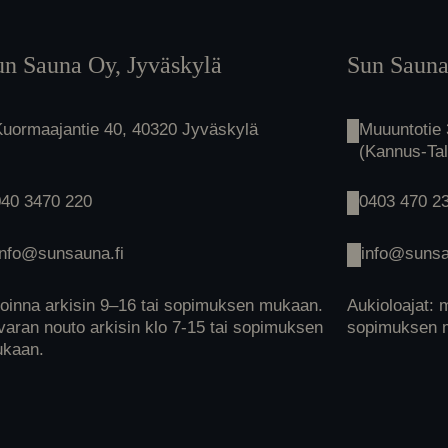
un Sauna Oy, Jyväskylä
Sun Sauna
Kuormaajantie 40, 40320 Jyväskylä
Muuuntotie
(Kannus-Ta
040 3470 220
0403 470 2
info@sunsauna.fi
info@sunsa
oinna arkisin 9–16 tai sopimuksen mukaan.
Aukioloajat: 
varan nouto arkisin klo 7-15 tai sopimuksen
sopimuksen 
kaan.