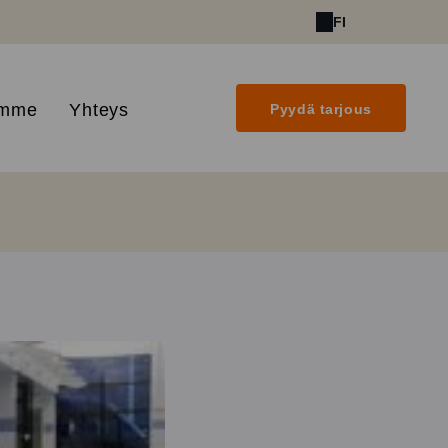
FI
amme
Yhteys
Pyydä tarjous