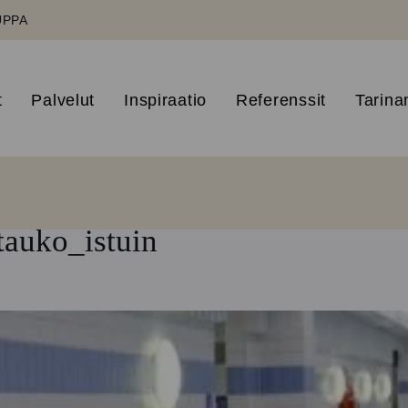
UPPA
t
Palvelut
Inspiraatio
Referenssit
Tarin
tauko_istuin