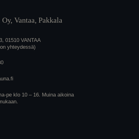
 Oy, Vantaa, Pakkala
 3, 01510 VANTAA
lon yhteydessä)
30
una.fi
ma-pe klo 10 – 16. Muina aikoina
mukaan.