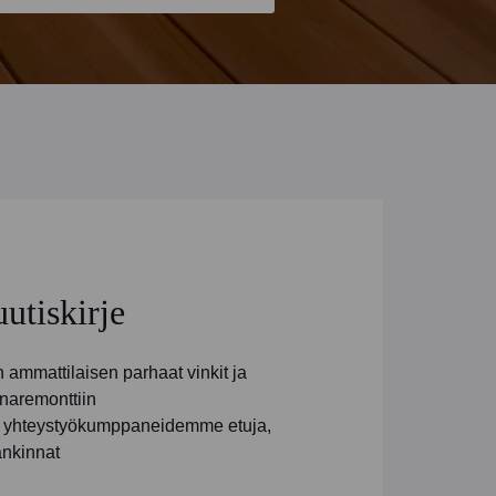
uutiskirje
ammattilaisen parhaat vinkit ja
naremonttiin
ja yhteystyökumppaneidemme etuja,
ankinnat