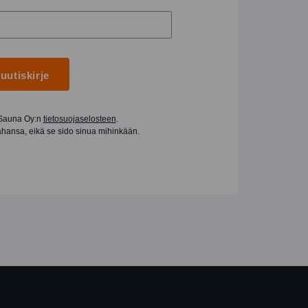
 uutiskirje
 Sauna Oy:n
tietosuojaselosteen
.
tahansa, eikä se sido sinua mihinkään.