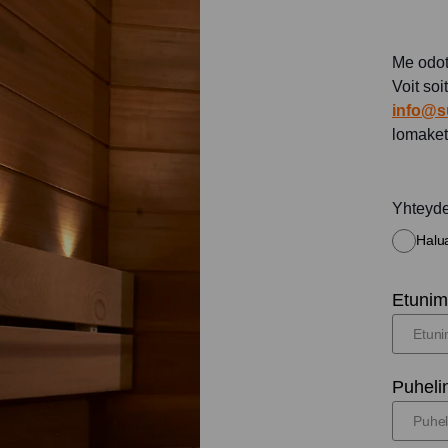
Me odot
Voit soi
info@s
lomaket
Yhteyd
Halua
Etunimi
Puheli