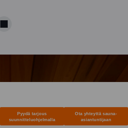
Pyydä tarjous
Ota yhteyttä sauna-
suunnitteluohjelmalla
asiantuntijaan