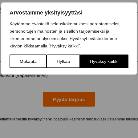
ai lisätiedot...
Arvostamme yksityisyyttäsi
Käytämme evästeitä selauskokemuksesi parantamiseksi,
personoitujen mainosten ja sisällön tarjoamiseksi ja
liikenteemme analysoimiseksi. Hyväksyt evästeidemme
käytön klikkaamalla ”Hyväksy kaikki”.
Mukauta
Hylkää
Hyväksy kaikki
Pyydä tarjous
ttämällä viestin hyväksyt henkilötietojesi käsittelyn
tietosuojaselosteemme
mukaise