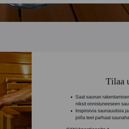
Tilaa 
Saat saunan rakentamisen 
niksit onnistuneeseen sau
Inspiroivia saunauutisia 
joilla teet parhaat saunah