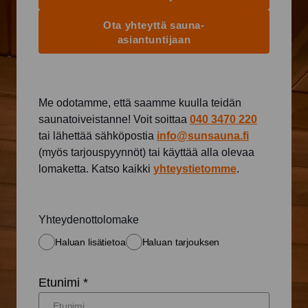
Ota yhteyttä sauna-
asiantuntijaan
Me odotamme, että saamme kuulla teidän
saunatoiveistanne! Voit soittaa
040 3470 220
tai lähettää sähköpostia
info@sunsauna.fi
(myös tarjouspyynnöt) tai käyttää alla olevaa
lomaketta. Katso kaikki
yhteystietomme
.
Yhteydenottolomake
Haluan lisätietoa
Haluan tarjouksen
Etunimi *