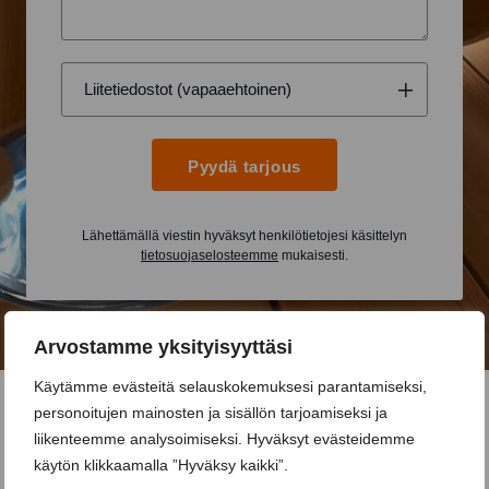
Pyydä tarjous
Lähettämällä viestin hyväksyt henkilötietojesi käsittelyn
tietosuojaselosteemme
mukaisesti.
Arvostamme yksityisyyttäsi
Käytämme evästeitä selauskokemuksesi parantamiseksi,
personoitujen mainosten ja sisällön tarjoamiseksi ja
liikenteemme analysoimiseksi. Hyväksyt evästeidemme
käytön klikkaamalla ”Hyväksy kaikki”.