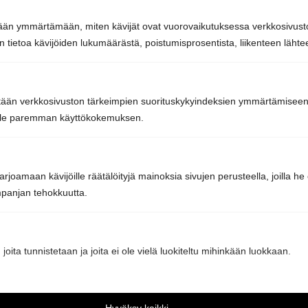
info@sunsauna.fi
tetään ymmärtämään, miten kävijät ovat vuorovaikutuksessa verkkosivu
Avoinna arkisin 9–16 tai sopimuksen mukaan.
 tietoa kävijöiden lukumäärästä, poistumisprosentista, liikenteen lähtee
Tavaran nouto arkisin klo 7-15 tai sopimuksen
mukaan.
tään verkkosivuston tärkeimpien suorituskykyindeksien ymmärtämiseen j
oille paremman käyttökokemuksen.
Sun Sauna Oy, Vantaa, Pakkala
Muuuntotie 3, 01510 VANTAA
rjoamaan kävijöille räätälöityjä mainoksia sivujen perusteella, joilla h
(Kannus-Talon yhteydessä)
panjan tehokkuutta.
0403 470 230
info@sunsauna.fi
 joita tunnistetaan ja joita ei ole vielä luokiteltu mihinkään luokkaan.
Aukioloajat: ma-pe klo 10 – 16. Muina aikoina
sopimuksen mukaan.
Hyväksy kaikki