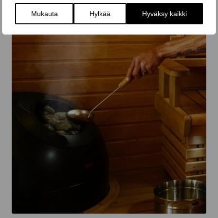
Mukauta
Hylkää
Hyväksy kaikki