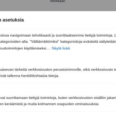
mihinkään.
 asetuksia
nua navigoimaan tehokkaasti ja suorittaaksemme tiettyjä toimintoja. 
kategorioiden alta. ”Välttämättömiksi” kategorioituja evästeitä säilytetää
rustoimintojen käyttämiseksi....
Näytä lisää
kaisevan tärkeitä verkkosivuston perustoiminnoille, eikä verkkosivusto toi
Sun Sauna Oy, Jyväskylä
vät tallenna henkilökohtaisia tietoja.
Kuormaajantie 40, 40320 Jyväskylä
avat suorittamaan tiettyjä toimintoja, kuten verkkosivuston sisällön jaka
iden keräämistä ja muita kolmannen osapuolen ominaisuuksia.
040 3470 220