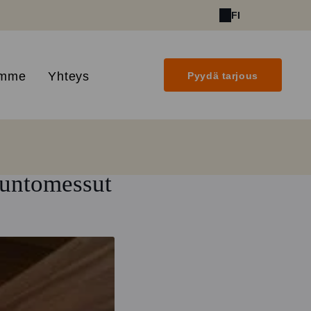
FI
amme
Yhteys
Pyydä tarjous
suntomessut