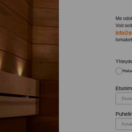
Me odot
Voit soi
info@s
lomaket
Yhteyd
Halua
Etunimi
Puheli