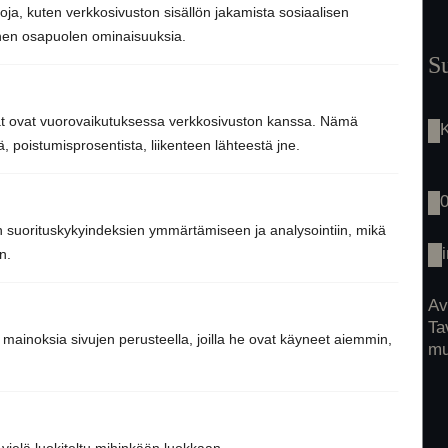
toja, kuten verkkosivuston sisällön jakamista sosiaalisen
nnen osapuolen ominaisuuksia.
Etusivu
S
Saunaremontti
Palvelut
jät ovat vuorovaikutuksessa verkkosivuston kanssa. Nämä
Tarinamme
 poistumisprosentista, liikenteen lähteestä jne.
Inspiraatio
Tuotteet
Yhteys
n suorituskykyindeksien ymmärtämiseen ja analysointiin, mikä
n.
Av
Ta
 mainoksia sivujen perusteella, joilla he ovat käyneet aiemmin,
mu
e vielä luokiteltu mihinkään luokkaan.