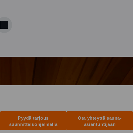
Pyydä tarjous
Ota yhteyttä sauna-
suunnitteluohjelmalla
asiantuntijaan