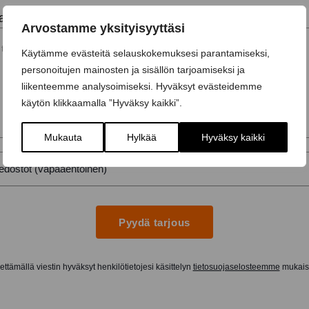
ai lisätiedot...
Arvostamme yksityisyyttäsi
Käytämme evästeitä selauskokemuksesi parantamiseksi,
personoitujen mainosten ja sisällön tarjoamiseksi ja
liikenteemme analysoimiseksi. Hyväksyt evästeidemme
käytön klikkaamalla ”Hyväksy kaikki”.
Mukauta
Hylkää
Hyväksy kaikki
Pyydä tarjous
ttämällä viestin hyväksyt henkilötietojesi käsittelyn
tietosuojaselosteemme
mukaise