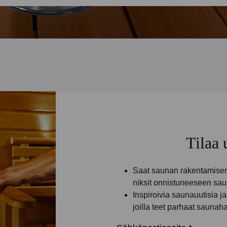
Tilaa 
Saat saunan rakentamisen 
niksit onnistuneeseen sau
Inspiroivia saunauutisia 
joilla teet parhaat saunah