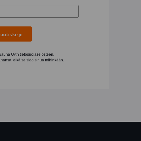
 uutiskirje
 Sauna Oy:n
tietosuojaselosteen
.
tahansa, eikä se sido sinua mihinkään.