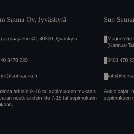
un Sauna Oy, Jyväskylä
Sun Sauna
Kuormaajantie 40, 40320 Jyväskylä
Muuuntotie
(Kannus-Ta
040 3470 220
0403 470 2
info@sunsauna.fi
info@sunsa
oinna arkisin 9–16 tai sopimuksen mukaan.
Aukioloajat: 
varan nouto arkisin klo 7-15 tai sopimuksen
sopimuksen 
kaan.