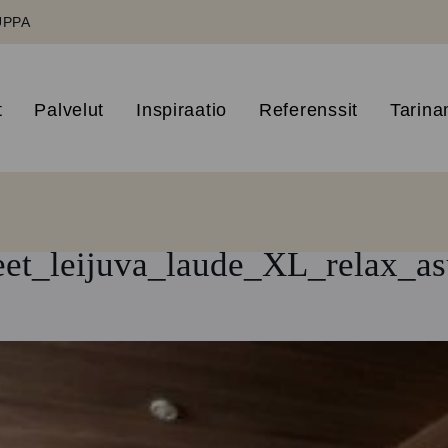
UPPA
t
Palvelut
Inspiraatio
Referenssit
Tarin
eet_leijuva_laude_XL_relax_a