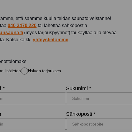
amme, että saamme kuulla teidän saunatoiveistanne!
ttaa
040 3470 220
tai lähettää sähköpostia
unsauna.fi
(myös tarjouspyynnöt) tai käyttää alla olevaa
ta. Katso kaikki
yhteystietomme
.
enottolomake
n lisätietoa
Haluan tarjouksen
 *
Sukunimi *
n
Sähköposti *