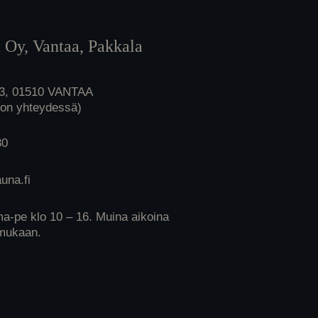
 Oy, Vantaa, Pakkala
 3, 01510 VANTAA
lon yhteydessä)
30
una.fi
ma-pe klo 10 – 16. Muina aikoina
mukaan.