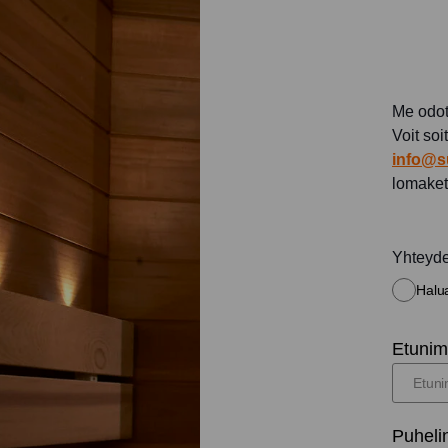
Me odot
Voit soi
info@s
lomaket
Yhteyd
Halua
Etunimi
Puheli