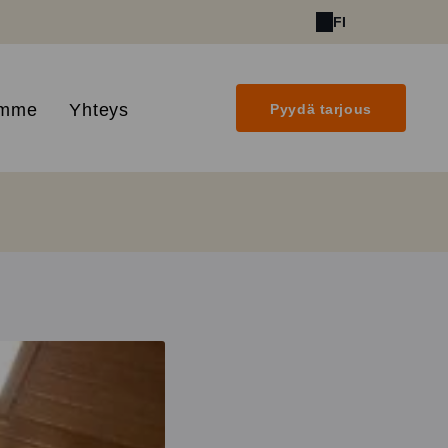
FI
amme
Yhteys
Pyydä tarjous