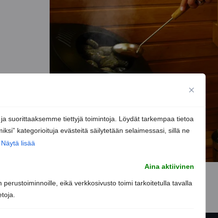
 suorittaaksemme tiettyjä toimintoja. Löydät tarkempaa tietoa
iksi” kategorioituja evästeitä säilytetään selaimessasi, sillä ne
Näytä lisää
Aina aktiivinen
perustoiminnoille, eikä verkkosivusto toimi tarkoitetulla tavalla
etoja.