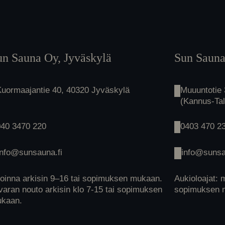
un Sauna Oy, Jyväskylä
Sun Sauna
Kuormaajantie 40, 40320 Jyväskylä
Muuuntotie
(Kannus-Ta
040 3470 220
0403 470 2
info@sunsauna.fi
info@sunsa
oinna arkisin 9–16 tai sopimuksen mukaan.
Aukioloajat: 
varan nouto arkisin klo 7-15 tai sopimuksen
sopimuksen 
kaan.