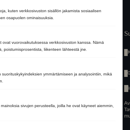
toja, kuten verkkosivuston sisällön jakamista sosiaalisen
nnen osapuolen ominaisuuksia.
Etusivu
S
Saunaremontti
jät ovat vuorovaikutuksessa verkkosivuston kanssa. Nämä
Palvelut
 poistumisprosentista, liikenteen lähteestä jne.
Tarinamme
Inspiraatio
Tuotteet
Yhteys
n suorituskykyindeksien ymmärtämiseen ja analysointiin, mikä
n.
Av
 mainoksia sivujen perusteella, joilla he ovat käyneet aiemmin,
Ta
mu