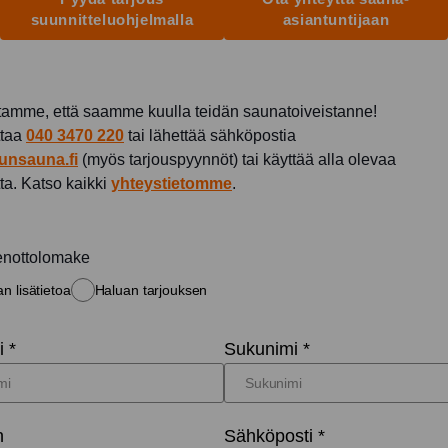
suunnitteluohjelmalla
asiantuntijaan
amme, että saamme kuulla teidän saunatoiveistanne!
ttaa
040 3470 220
tai lähettää sähköpostia
unsauna.fi
(myös tarjouspyynnöt) tai käyttää alla olevaa
ta. Katso kaikki
yhteystietomme
.
enottolomake
n lisätietoa
Haluan tarjouksen
 *
Sukunimi *
n
Sähköposti *