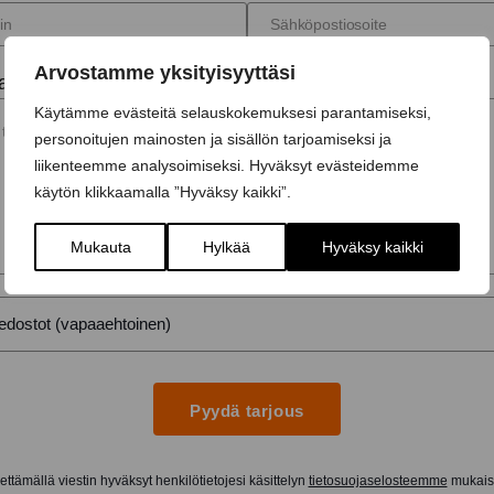
Arvostamme yksityisyyttäsi
ai lisätiedot...
Käytämme evästeitä selauskokemuksesi parantamiseksi,
personoitujen mainosten ja sisällön tarjoamiseksi ja
liikenteemme analysoimiseksi. Hyväksyt evästeidemme
käytön klikkaamalla ”Hyväksy kaikki”.
Mukauta
Hylkää
Hyväksy kaikki
Pyydä tarjous
ttämällä viestin hyväksyt henkilötietojesi käsittelyn
tietosuojaselosteemme
mukaise