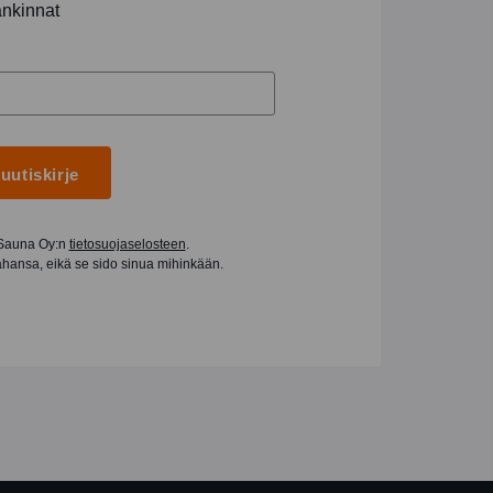
ankinnat
 uutiskirje
 Sauna Oy:n
tietosuojaselosteen
.
tahansa, eikä se sido sinua mihinkään.