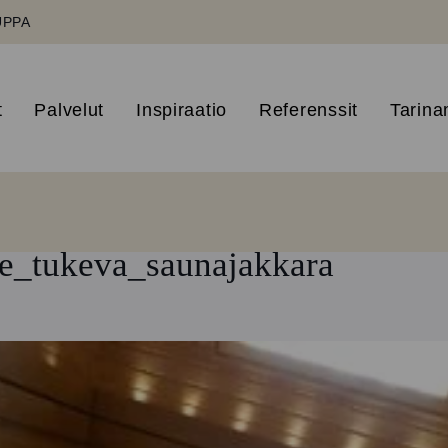
UPPA
t
Palvelut
Inspiraatio
Referenssit
Tarin
e_tukeva_saunajakkara