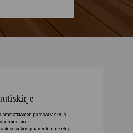
uutiskirje
ammattilaisen parhaat vinkit ja
naremonttiin
ja yhteystyökumppaneidemme etuja,