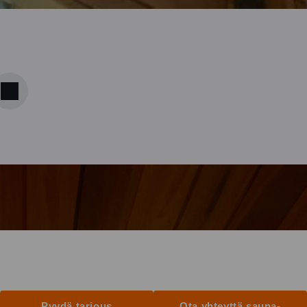
Pyydä tarjous
Ota yhteyttä sauna-