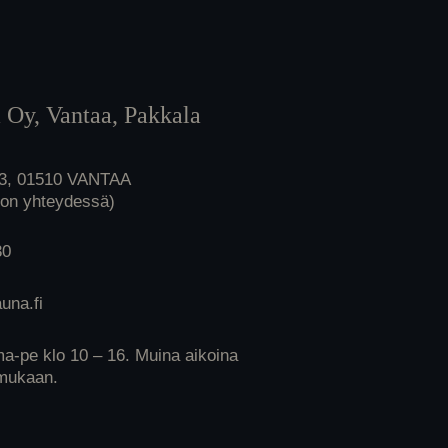
 Oy, Vantaa, Pakkala
 3, 01510 VANTAA
lon yhteydessä)
30
una.fi
ma-pe klo 10 – 16. Muina aikoina
mukaan.