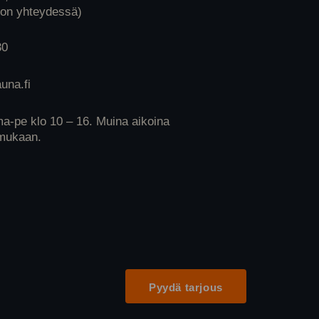
lon yhteydessä)
30
una.fi
ma-pe klo 10 – 16. Muina aikoina
mukaan.
Pyydä tarjous