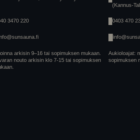
(Kannus-Ta
040 3470 220
0403 470 2
info@sunsauna.fi
info@sunsa
oinna arkisin 9–16 tai sopimuksen mukaan.
Aukioloajat: 
varan nouto arkisin klo 7-15 tai sopimuksen
sopimuksen 
kaan.