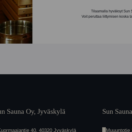
Tilaamalla hyväksyt Sun
Voit peruttaa liittymisen koska 
un Sauna Oy, Jyväskylä
Sun Sauna
Kuormaajantie 40, 40320 Jyväskylä
Muuuntotie