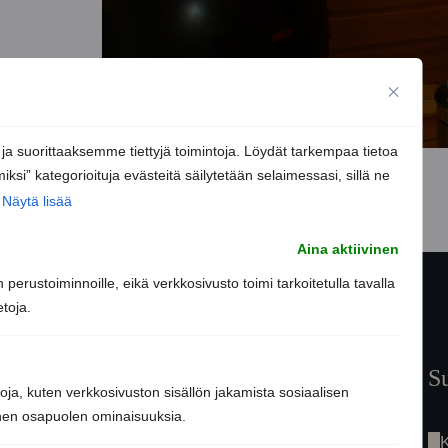
 suorittaaksemme tiettyjä toimintoja. Löydät tarkempaa tietoa
iksi” kategorioituja evästeitä säilytetään selaimessasi, sillä ne
Näytä lisää
Aina aktiivinen
perustoiminnoille, eikä verkkosivusto toimi tarkoitetulla tavalla
etoja.
Etusivu
S
toja, kuten verkkosivuston sisällön jakamista sosiaalisen
Saunaremontti
nnen osapuolen ominaisuuksia.
Palvelut
Tarinamme