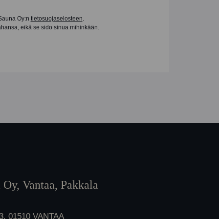
 Sauna Oy:n
tietosuojaselosteen
.
tahansa, eikä se sido sinua mihinkään.
 Oy, Vantaa, Pakkala
 3, 01510 VANTAA