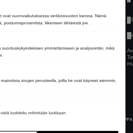
Inspiraatio
Tuotteet
jät ovat vuorovaikutuksessa verkkosivuston kanssa. Nämä
Yhteys
 poistumisprosentista, liikenteen lähteestä jne.
n suorituskykyindeksien ymmärtämiseen ja analysointiin, mikä
Av
n.
Ta
mu
 mainoksia sivujen perusteella, joilla he ovat käyneet aiemmin,
e vielä luokiteltu mihinkään luokkaan.
KOTISAUNAT
YHTEISÖSAUNAT
VERKKOKAUPPA