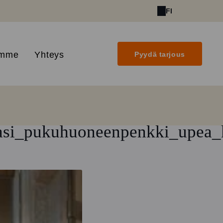
FI
amme
Yhteys
Pyydä tarjous
nilasi_pukuhuoneenpenkki_upea