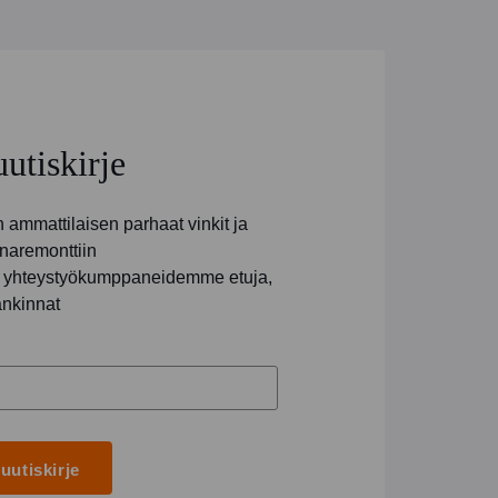
uutiskirje
ammattilaisen parhaat vinkit ja
naremonttiin
ja yhteystyökumppaneidemme etuja,
ankinnat
 uutiskirje