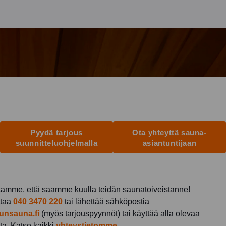
Pyydä tarjous
Ota yhteyttä sauna-
suunnitteluohjelmalla
asiantuntijaan
amme, että saamme kuulla teidän saunatoiveistanne!
ttaa
040 3470 220
tai lähettää sähköpostia
unsauna.fi
(myös tarjouspyynnöt) tai käyttää alla olevaa
ta. Katso kaikki
yhteystietomme
.