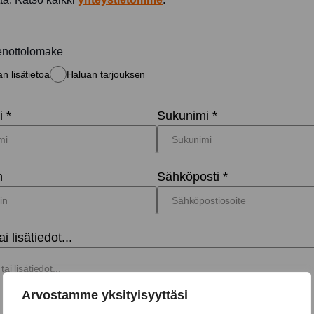
enottolomake
n lisätietoa
Haluan tarjouksen
 *
Sukunimi *
n
Sähköposti *
ai lisätiedot...
Arvostamme yksityisyyttäsi