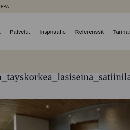
UPPA
t
Palvelut
Inspiraatio
Referenssit
Tarin
a_tayskorkea_lasiseina_satii