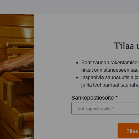
Tilaa 
Saat saunan rakentamisen 
niksit onnistuneeseen sau
Inspiroivia saunauutisia 
joilla teet parhaat saunah
Sähköpostiosoite *
Tilaa