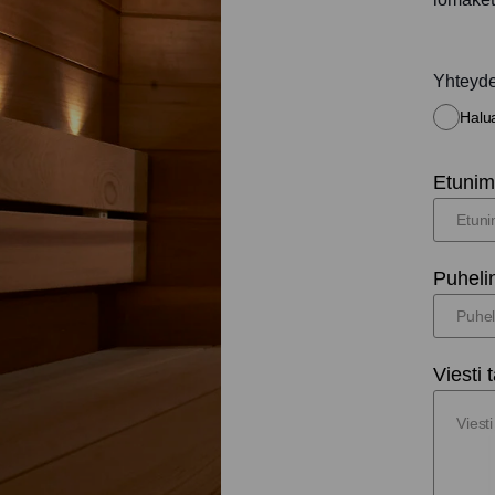
Yhteyd
Halua
Etunimi
Puheli
Viesti t