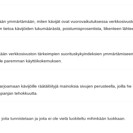
040 3470 220
tetään ymmärtämään, miten kävijät ovat vuorovaikutuksessa verkkosivu
info@sunsauna.fi
 tietoa kävijöiden lukumäärästä, poistumisprosentista, liikenteen lähtee
Avoinna arkisin 9–16 tai sopimuksen mukaan.
Tavaran nouto arkisin klo 7-15 tai sopimuksen
mukaan.
tään verkkosivuston tärkeimpien suorituskykyindeksien ymmärtämiseen j
oille paremman käyttökokemuksen.
Sun Sauna Oy, Vantaa, Pakkala
rjoamaan kävijöille räätälöityjä mainoksia sivujen perusteella, joilla h
Muuuntotie 3, 01510 VANTAA
panjan tehokkuutta.
(Kannus-Talon yhteydessä)
0403 470 230
 joita tunnistetaan ja joita ei ole vielä luokiteltu mihinkään luokkaan.
info@sunsauna.fi