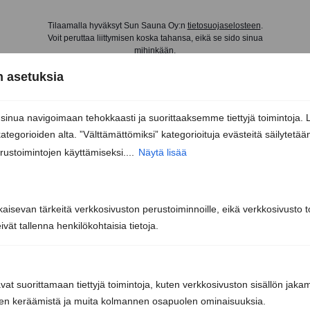
Tilaamalla hyväksyt Sun Sauna Oy:n
tietosuojaselosteen
.
Voit peruttaa liittymisen koska tahansa, eikä se sido sinua
mihinkään.
 asetuksia
nua navigoimaan tehokkaasti ja suorittaaksemme tiettyjä toimintoja. 
kategorioiden alta. ”Välttämättömiksi” kategorioituja evästeitä säilytetää
rustoimintojen käyttämiseksi....
Näytä lisää
kaisevan tärkeitä verkkosivuston perustoiminnoille, eikä verkkosivusto toi
vät tallenna henkilökohtaisia tietoja.
Sun Sauna Oy, Jyväskylä
Kuormaajantie 40, 40320 Jyväskylä
avat suorittamaan tiettyjä toimintoja, kuten verkkosivuston sisällön jaka
iden keräämistä ja muita kolmannen osapuolen ominaisuuksia.