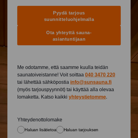
Pyydä tarjous
suunnitteluohjelmalla
Ota yhteyttä sauna-
asiantuntijaan
Me odotamme, että saamme kuulla teidän
saunatoiveistanne! Voit soittaa
040 3470 220
tai lähettää sähköpostia
info@sunsauna.fi
(myös tarjouspyynnöt) tai käyttää alla olevaa
lomaketta. Katso kaikki
yhteystietomme
.
Yhteydenottolomake
Haluan lisätietoa
Haluan tarjouksen