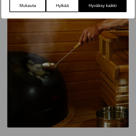
Mukauta
Hylkää
Hyväksy kaikki