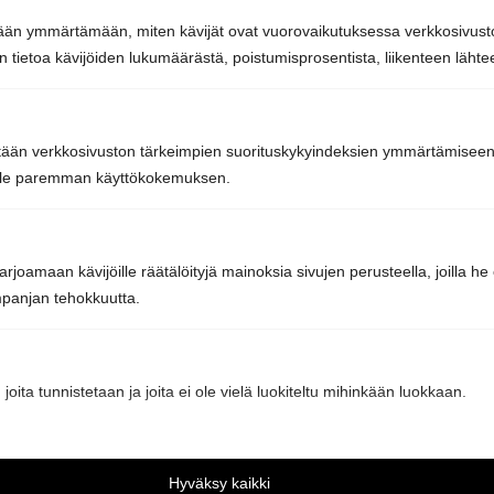
tetään ymmärtämään, miten kävijät ovat vuorovaikutuksessa verkkosivu
Avoinna arkisin 9–16 tai sopimuksen mukaan.
 tietoa kävijöiden lukumäärästä, poistumisprosentista, liikenteen lähtee
Tavaran nouto arkisin klo 7-15 tai sopimuksen
mukaan.
tään verkkosivuston tärkeimpien suorituskykyindeksien ymmärtämiseen j
oille paremman käyttökokemuksen.
Sun Sauna Oy, Vantaa, Pakkala
Muuuntotie 3, 01510 VANTAA
(Kannus-Talon yhteydessä)
rjoamaan kävijöille räätälöityjä mainoksia sivujen perusteella, joilla h
panjan tehokkuutta.
0403 470 230
info@sunsauna.fi
 joita tunnistetaan ja joita ei ole vielä luokiteltu mihinkään luokkaan.
Aukioloajat: ma-pe klo 10 – 16. Muina aikoina
sopimuksen mukaan.
Hyväksy kaikki