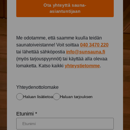
Ota yhteyttä sauna-
asiantuntijaan
Me odotamme, että saamme kuulla teidän
saunatoiveistanne! Voit soittaa
040 3470 220
tai lähettää sähköpostia
info@sunsauna.fi
(myös tarjouspyynnöt) tai käyttää alla olevaa
lomaketta. Katso kaikki
yhteystietomme
.
Yhteydenottolomake
Haluan lisätietoa
Haluan tarjouksen
Etunimi *