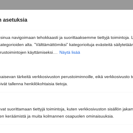
 asetuksia
nua navigoimaan tehokkaasti ja suorittaaksemme tiettyjä toimintoja. 
kategorioiden alta. ”Välttämättömiksi” kategorioituja evästeitä säilytetää
rustoimintojen käyttämiseksi....
Näytä lisää
kaisevan tärkeitä verkkosivuston perustoiminnoille, eikä verkkosivusto toi
Sun Sauna Oy, Jyväskylä
vät tallenna henkilökohtaisia tietoja.
Kuormaajantie 40, 40320 Jyväskylä
avat suorittamaan tiettyjä toimintoja, kuten verkkosivuston sisällön jaka
040 3470 220
iden keräämistä ja muita kolmannen osapuolen ominaisuuksia.
info@sunsauna.fi