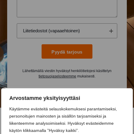
Pyydä tarjous
Lähettämällä viestin hyväksyt henkilötietojesi käsittelyn
tietosuojaselosteemme
mukaisesti.
Arvostamme yksityisyyttäsi
Käytämme evästeitä selauskokemuksesi parantamiseksi,
personoitujen mainosten ja sisällön tarjoamiseksi ja
liikenteemme analysoimiseksi. Hyväksyt evästeidemme
käytön klikkaamalla ”Hyväksy kaikki”.