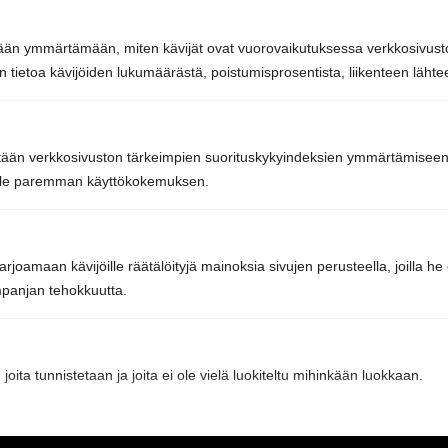
info@sunsauna.fi
tetään ymmärtämään, miten kävijät ovat vuorovaikutuksessa verkkosivu
 tietoa kävijöiden lukumäärästä, poistumisprosentista, liikenteen lähtee
Avoinna arkisin 9–16 tai sopimuksen mukaan.
Tavaran nouto arkisin klo 7-15 tai sopimuksen
mukaan.
tään verkkosivuston tärkeimpien suorituskykyindeksien ymmärtämiseen j
oille paremman käyttökokemuksen.
Sun Sauna Oy, Vantaa, Pakkala
Muuuntotie 3, 01510 VANTAA
rjoamaan kävijöille räätälöityjä mainoksia sivujen perusteella, joilla h
(Kannus-Talon yhteydessä)
panjan tehokkuutta.
0403 470 230
 joita tunnistetaan ja joita ei ole vielä luokiteltu mihinkään luokkaan.
info@sunsauna.fi
Aukioloajat: ma-pe klo 10 – 16. Muina aikoina