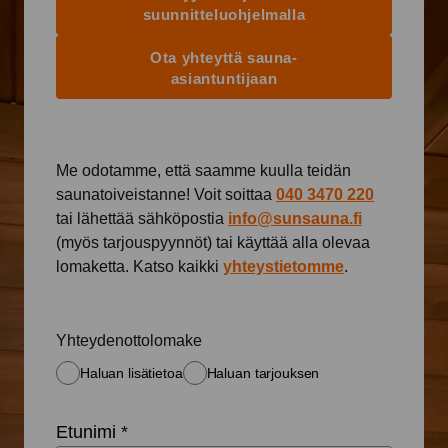
suunnitteluohjelmalla
Ota yhteyttä sauna-
asiantuntijaan
Me odotamme, että saamme kuulla teidän
saunatoiveistanne! Voit soittaa
040 3470 220
tai lähettää sähköpostia
info@sunsauna.fi
(myös tarjouspyynnöt) tai käyttää alla olevaa
lomaketta. Katso kaikki
yhteystietomme
.
Yhteydenottolomake
Haluan lisätietoa
Haluan tarjouksen
Etunimi *