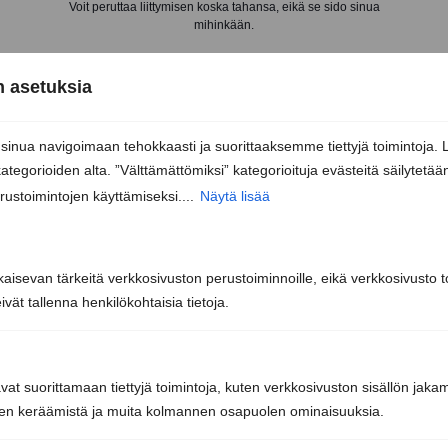
Voit peruttaa liittymisen koska tahansa, eikä se sido sinua
mihinkään.
 asetuksia
nua navigoimaan tehokkaasti ja suorittaaksemme tiettyjä toimintoja. 
kategorioiden alta. ”Välttämättömiksi” kategorioituja evästeitä säilytetää
rustoimintojen käyttämiseksi....
Näytä lisää
kaisevan tärkeitä verkkosivuston perustoiminnoille, eikä verkkosivusto toi
Sun Sauna Oy, Jyväskylä
vät tallenna henkilökohtaisia tietoja.
Kuormaajantie 40, 40320 Jyväskylä
avat suorittamaan tiettyjä toimintoja, kuten verkkosivuston sisällön jaka
iden keräämistä ja muita kolmannen osapuolen ominaisuuksia.
040 3470 220