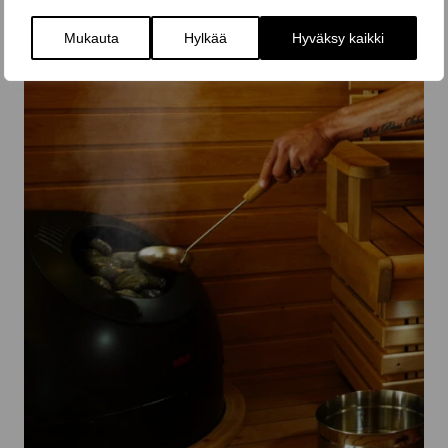
Mukauta
Hylkää
Hyväksy kaikki